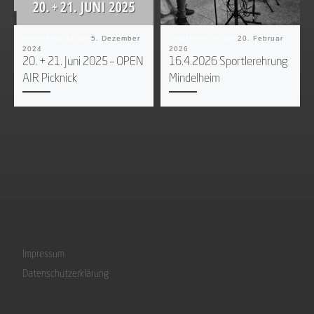
Veröffentlicht am
5. Dezember
Veröffentlicht am
20. Februar
2024
2026
20. + 21. Juni 2025 – OPEN
16.4.2026 Sportlerehrung
AIR Picknick
Mindelheim
Impressum
Datenschutzerklärung