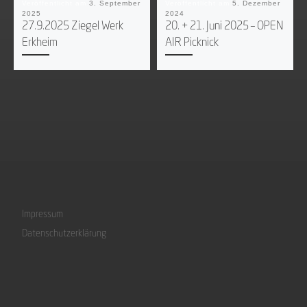
Veröffentlicht am
3. September
Veröffentlicht am
5. Dezember
2025
2024
27.9.2025 Ziegel Werk
20. + 21. Juni 2025 – OPEN
Erkheim
AIR Picknick
Impressum
Datenschutzerklärung